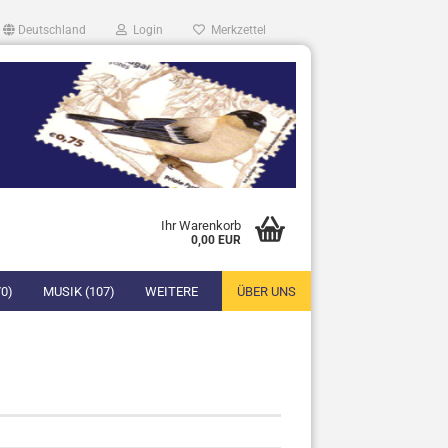
Deutschland
Login
Merkzettel
Ihr Warenkorb
0,00 EUR
0)
MUSIK (107)
WEITERE
ÜBER UNS