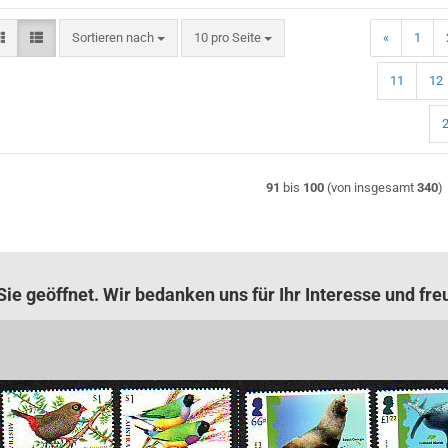
Sortieren nach
pro Seite
Sortieren nach
10 pro Seite
«
1
11
12
91
bis
100
(von insgesamt
340
)
ie geöffnet. Wir bedanken uns für Ihr Interesse und fre