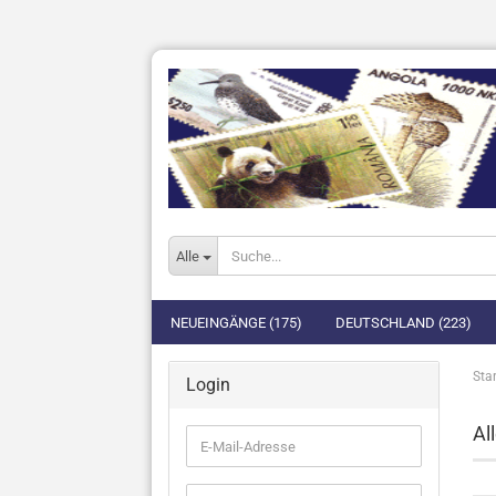
Alle
NEUEINGÄNGE (175)
DEUTSCHLAND (223)
Star
Login
Al
E-
Mail-
Adresse