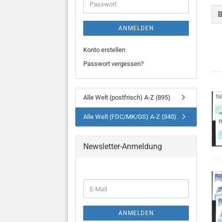
Passwort
ANMELDEN
Konto erstellen
Passwort vergessen?
Alle Welt (postfrisch) A-Z (895)
Alle Welt (FDC/MK/GS) A-Z (340)
Newsletter-Anmeldung
WEITER
E-
ZUR
Mail
NEWSLETTER-
ANMELDUNG
ANMELDEN