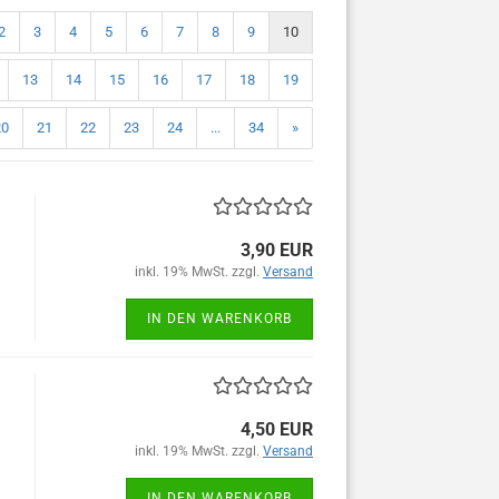
2
3
4
5
6
7
8
9
10
13
14
15
16
17
18
19
20
21
22
23
24
...
34
»
3,90 EUR
inkl. 19% MwSt. zzgl.
Versand
IN DEN WARENKORB
4,50 EUR
inkl. 19% MwSt. zzgl.
Versand
IN DEN WARENKORB