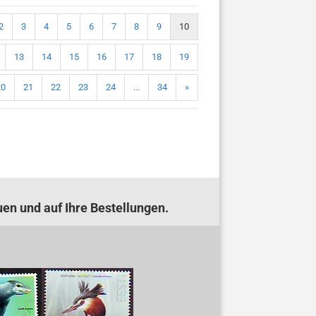
2
3
4
5
6
7
8
9
10
13
14
15
16
17
18
19
20
21
22
23
24
...
34
»
uen und auf Ihre Bestellungen.