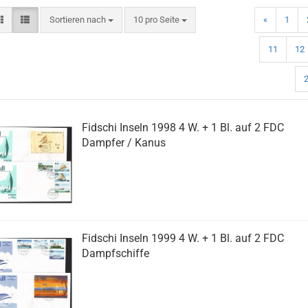
Sortieren nach
pro Seite
Sortieren nach
10 pro Seite
«
1
11
12
Fidschi Inseln 1998 4 W. + 1 Bl. auf 2 FDC
Dampfer / Kanus
Fidschi Inseln 1999 4 W. + 1 Bl. auf 2 FDC
Dampfschiffe