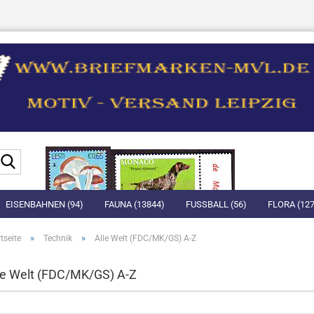
Suche...
EISENBAHNEN (94)
FAUNA (13844)
FUSSBALL (56)
FLORA (127
»
»
tseite
Technik
Alle Welt (FDC/MK/GS) A-Z
le Welt (FDC/MK/GS) A-Z