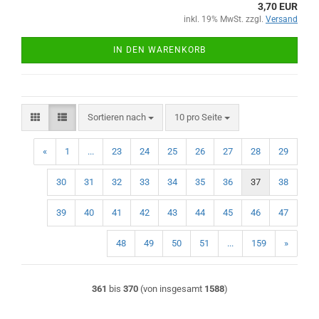
3,70 EUR
inkl. 19% MwSt. zzgl.
Versand
IN DEN WARENKORB
Sortieren nach
pro Seite
Sortieren nach
10 pro Seite
«
1
...
23
24
25
26
27
28
29
30
31
32
33
34
35
36
37
38
39
40
41
42
43
44
45
46
47
48
49
50
51
...
159
»
361
bis
370
(von insgesamt
1588
)