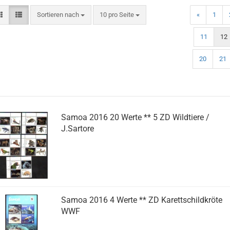
Sortieren nach
pro Seite
Sortieren nach
10 pro Seite
«
1
11
12
20
21
Samoa 2016 20 Werte ** 5 ZD Wildtiere /
J.Sartore
Samoa 2016 4 Werte ** ZD Karettschildkröte
WWF