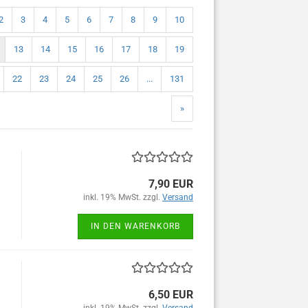
2
3
4
5
6
7
8
9
10
13
14
15
16
17
18
19
22
23
24
25
26
...
131
»
7,90 EUR
inkl. 19% MwSt. zzgl.
Versand
IN DEN WARENKORB
6,50 EUR