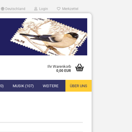
Deutschland
Login
Merkzettel
Ihr Warenkorb
0,00 EUR
0)
MUSIK (107)
WEITERE
ÜBER UNS