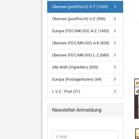
Übersee (postfrisch) S-T (1303)
Übersee (postfrisch) U-Z (590)
Europa (FDC/MK/GS) A-Z (1455)
Übersee (FDC/MK/GS) A-K (828)
Übersee (FDC/MK/GS) L-Z (689)
Alle Welt (Vignetten) (593)
Europa (Postagenturen) (64)
L V Z - Post (21)
Newsletter-Anmeldung
WEITER
E-
ZUR