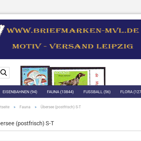
Suche...
EISENBAHNEN (94)
FAUNA (13844)
FUSSBALL (56)
FLORA (127
»
»
tseite
Fauna
Übersee (postfrisch) S-T
ersee (postfrisch) S-T