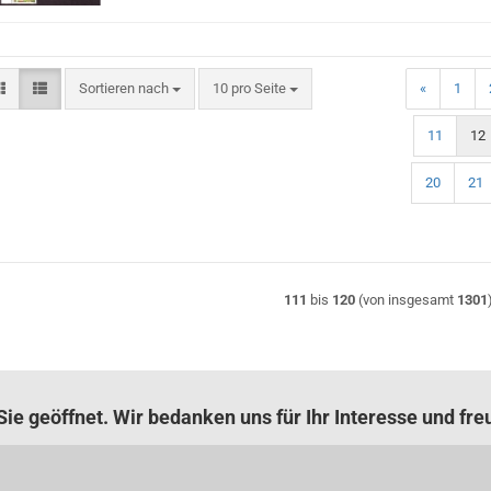
Sortieren nach
pro Seite
Sortieren nach
10 pro Seite
«
1
11
12
20
21
111
bis
120
(von insgesamt
1301
ie geöffnet. Wir bedanken uns für Ihr Interesse und fre