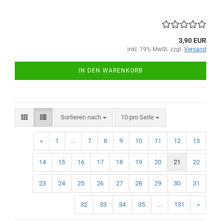
3,90 EUR
inkl. 19% MwSt. zzgl.
Versand
IN DEN WARENKORB
Sortieren nach
pro Seite
Sortieren nach
10 pro Seite
«
1
...
7
8
9
10
11
12
13
14
15
16
17
18
19
20
21
22
23
24
25
26
27
28
29
30
31
32
33
34
35
...
131
»