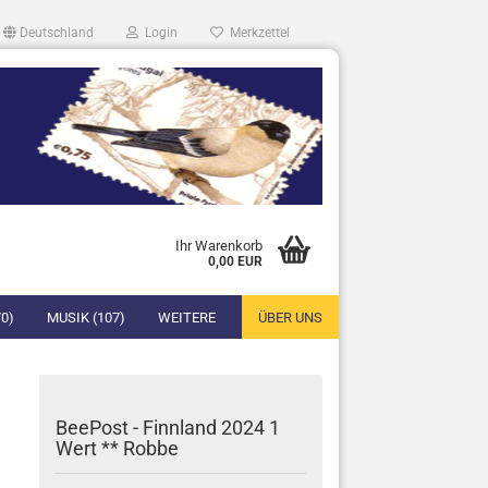
Deutschland
Login
Merkzettel
Ihr Warenkorb
0,00 EUR
0)
MUSIK (107)
WEITERE
ÜBER UNS
BeePost - Finnland 2024 1
Wert ** Robbe