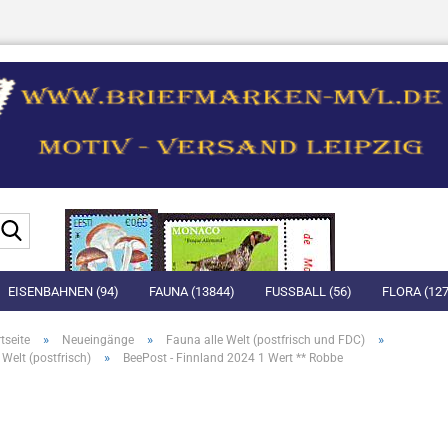
Suche...
EISENBAHNEN (94)
FAUNA (13844)
FUSSBALL (56)
FLORA (127
»
»
»
tseite
Neueingänge
Fauna alle Welt (postfrisch und FDC)
»
 Welt (postfrisch)
BeePost - Finnland 2024 1 Wert ** Robbe