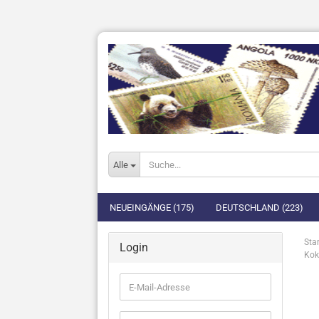
Alle
NEUEINGÄNGE (175)
DEUTSCHLAND (223)
Star
Login
Kok
E-
Mail-
Adresse