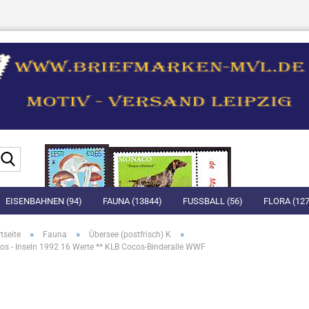
Suche...
EISENBAHNEN (94)
FAUNA (13844)
FUSSBALL (56)
FLORA (127
»
»
»
tseite
Fauna
Übersee (postfrisch) K
os - Inseln 1992 16 Werte ** KLB Cocos-Binderalle WWF