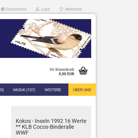
Deutschland
Login
Merkzettel
Ihr Warenkorb
0,00 EUR
0)
MUSIK (107)
WEITERE
ÜBER UNS
Kokos - Inseln 1992 16 Werte
** KLB Cocos-Binderalle
WWF