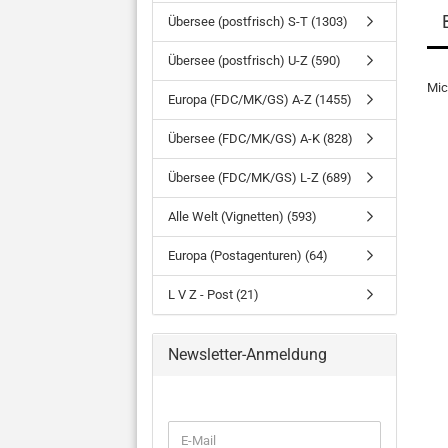
Übersee (postfrisch) S-T (1303)
Übersee (postfrisch) U-Z (590)
Mi
Europa (FDC/MK/GS) A-Z (1455)
Übersee (FDC/MK/GS) A-K (828)
Übersee (FDC/MK/GS) L-Z (689)
Alle Welt (Vignetten) (593)
Europa (Postagenturen) (64)
L V Z - Post (21)
Newsletter-Anmeldung
WEITER
E-
ZUR