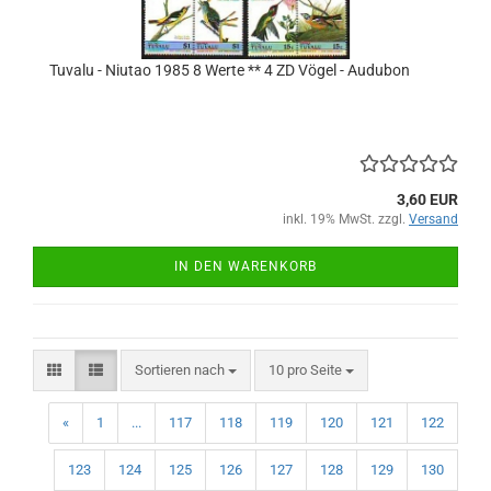
Tuvalu - Niutao 1985 8 Werte ** 4 ZD Vögel - Audubon
3,60 EUR
inkl. 19% MwSt. zzgl.
Versand
IN DEN WARENKORB
Sortieren nach
pro Seite
Sortieren nach
10 pro Seite
«
1
...
117
118
119
120
121
122
123
124
125
126
127
128
129
130