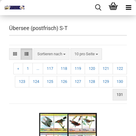
Übersee (postfrisch) S-T
Sortieren nach
pro Seite
Sortieren nach
10 pro Seite
«
1
...
117
118
119
120
121
122
123
124
125
126
127
128
129
130
131