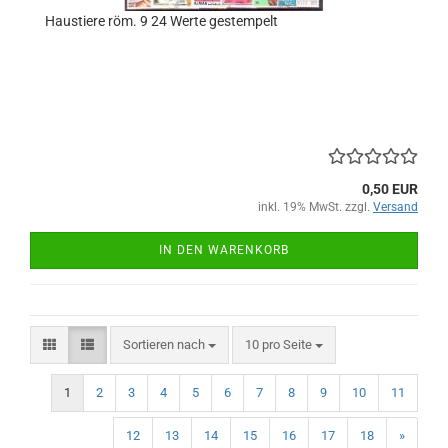
Haustiere röm. 9 24 Werte gestempelt
0,50 EUR
inkl. 19% MwSt. zzgl.
Versand
IN DEN WARENKORB
Sortieren nach
pro Seite
Sortieren nach
10 pro Seite
1
2
3
4
5
6
7
8
9
10
11
12
13
14
15
16
17
18
»