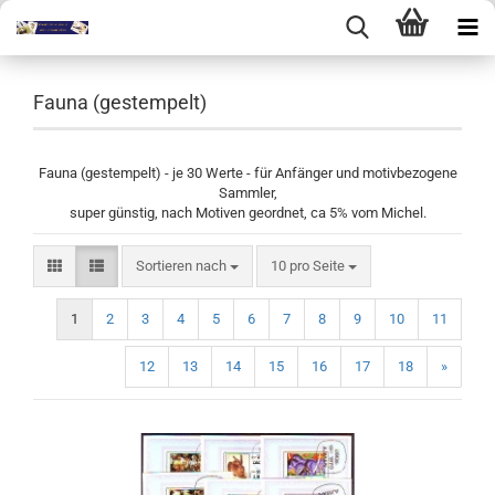
Fauna (gestempelt)
Fauna (gestempelt) - je 30 Werte - für Anfänger und motivbezogene
Sammler,
super günstig, nach Motiven geordnet, ca 5% vom Michel.
Sortieren nach
pro Seite
Sortieren nach
10 pro Seite
1
2
3
4
5
6
7
8
9
10
11
12
13
14
15
16
17
18
»