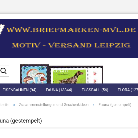
Suche...
EISENBAHNEN (94)
FAUNA (13844)
FUSSBALL (56)
FLORA (127
»
»
tseite
Zusammenstellungen und Geschenkideen
Fauna (gestempelt)
una (gestempelt)