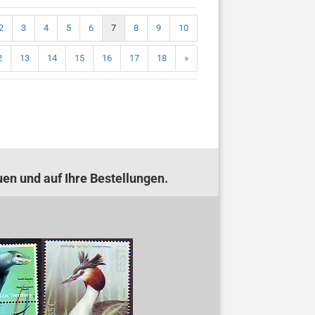
2
3
4
5
6
7
8
9
10
2
13
14
15
16
17
18
»
uen und auf Ihre Bestellungen.