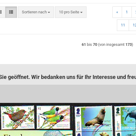
Sortieren nach
pro Seite
Sortieren nach
10 pro Seite
«
1
11
1
61
bis
70
(von insgesamt
173
)
ie geöffnet. Wir bedanken uns für Ihr Interesse und fre