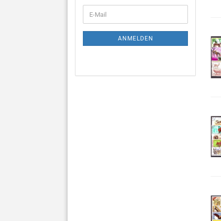
WEITER
E-
ZUR
Mail
NEWSLETTER-
ANMELDUNG
ANMELDEN