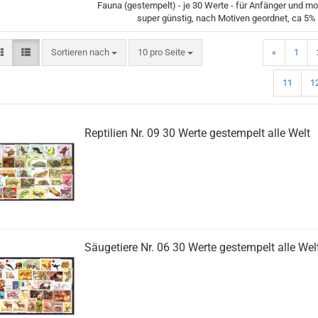
Fauna (gestempelt) - je 30 Werte - für Anfänger und 
super günstig, nach Motiven geordnet, ca 5%
Sortieren nach
pro Seite
Sortieren nach
10 pro Seite
«
1
11
1
Reptilien Nr. 09 30 Werte gestempelt alle Welt
Säugetiere Nr. 06 30 Werte gestempelt alle Wel