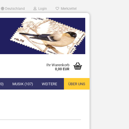
Deutschland
Login
Merkzettel
Ihr Warenkorb
0,00 EUR
0)
MUSIK (107)
WEITERE
ÜBER UNS