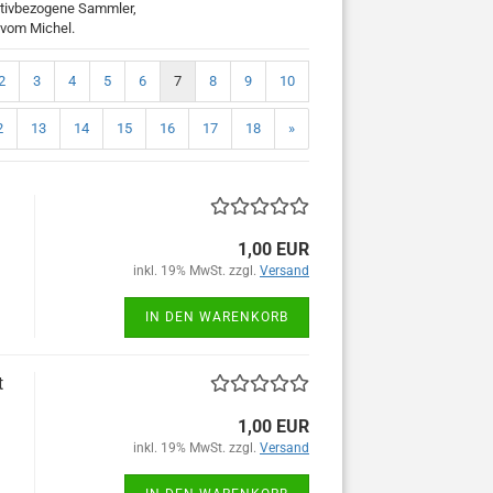
motivbezogene Sammler,
 vom Michel.
2
3
4
5
6
7
8
9
10
2
13
14
15
16
17
18
»
1,00 EUR
inkl. 19% MwSt. zzgl.
Versand
IN DEN WARENKORB
t
1,00 EUR
inkl. 19% MwSt. zzgl.
Versand