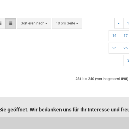
Sortieren nach
pro Seite
Sortieren nach
10 pro Seite
«
1
16
17
25
26
231
bis
240
(von insgesamt
898
)
ie geöffnet. Wir bedanken uns für Ihr Interesse und fre