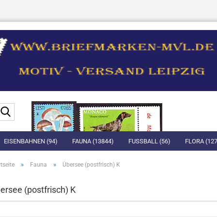
Suche...
EISENBAHNEN (94)
FAUNA (13844)
FUSSBALL (56)
FLORA (127
»
»
tseite
Fauna
Übersee (postfrisch) K
ersee (postfrisch) K