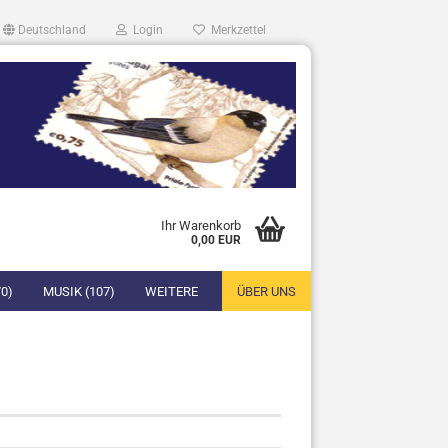
Deutschland
Login
Merkzettel
Ihr Warenkorb
0,00 EUR
0)
MUSIK (107)
WEITERE
ÜBER UNS