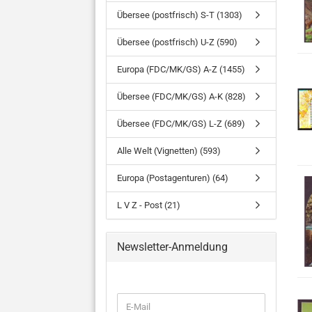
Übersee (postfrisch) S-T (1303)
Übersee (postfrisch) U-Z (590)
Europa (FDC/MK/GS) A-Z (1455)
Übersee (FDC/MK/GS) A-K (828)
Übersee (FDC/MK/GS) L-Z (689)
Alle Welt (Vignetten) (593)
Europa (Postagenturen) (64)
L V Z - Post (21)
Newsletter-Anmeldung
WEITER
E-
ZUR