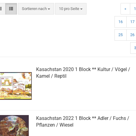
Sortieren nach
pro Seite
Sortieren nach
10 pro Seite
«
1
16
17
25
26
Kasachstan 2020 1 Block ** Kultur / Vögel /
Kamel / Reptil
Kasachstan 2022 1 Block ** Adler / Fuchs /
Pflanzen / Wiesel