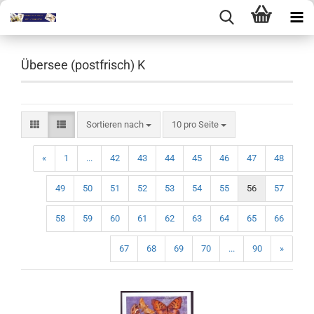
Übersee (postfrisch) K
Sortieren nach
pro Seite
Sortieren nach
10 pro Seite
«
1
...
42
43
44
45
46
47
48
49
50
51
52
53
54
55
56
57
58
59
60
61
62
63
64
65
66
67
68
69
70
...
90
»