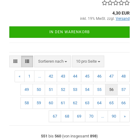
4,30 EUR
inkl. 19% MwSt. zzgl.
Versand
IN DEN WARENKORB
Sortieren nach
pro Seite
Sortieren nach
10 pro Seite
«
1
...
42
43
44
45
46
47
48
49
50
51
52
53
54
55
56
57
58
59
60
61
62
63
64
65
66
67
68
69
70
...
90
»
551
bis
560
(von insgesamt
898
)