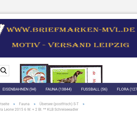
Suche...
EISENBAHNEN (94)
FAUNA (13844)
FUSSBALL (56)
FLORA (127
»
»
»
tseite
Fauna
Übersee (postfrisch) S-T
rra Leone 2015 6 W. + 2 Bl. ** KLB Schreiseeadler