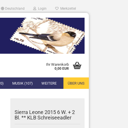
Deutschland
Login
Merkzettel
Ihr Warenkorb
0,00 EUR
0)
MUSIK (107)
WEITERE
ÜBER UNS
Sierra Leone 2015 6 W. + 2
Bl. ** KLB Schreiseeadler