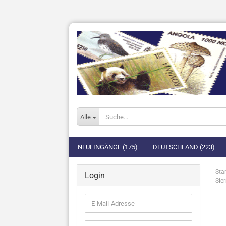
Alle
NEUEINGÄNGE (175)
DEUTSCHLAND (223)
Star
Login
Sie
E-
Mail-
Adresse