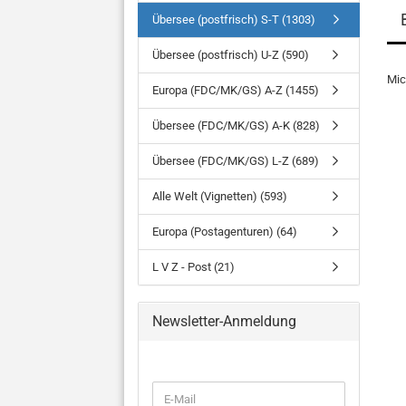
Übersee (postfrisch) S-T (1303)
Übersee (postfrisch) U-Z (590)
Mi
Europa (FDC/MK/GS) A-Z (1455)
Übersee (FDC/MK/GS) A-K (828)
Übersee (FDC/MK/GS) L-Z (689)
Alle Welt (Vignetten) (593)
Europa (Postagenturen) (64)
L V Z - Post (21)
Newsletter-Anmeldung
WEITER
E-
ZUR