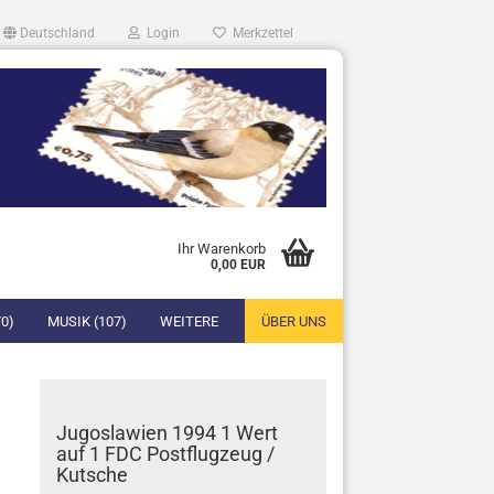
Deutschland
Login
Merkzettel
Ihr Warenkorb
0,00 EUR
0)
MUSIK (107)
WEITERE
ÜBER UNS
Jugoslawien 1994 1 Wert
auf 1 FDC Postflugzeug /
Kutsche