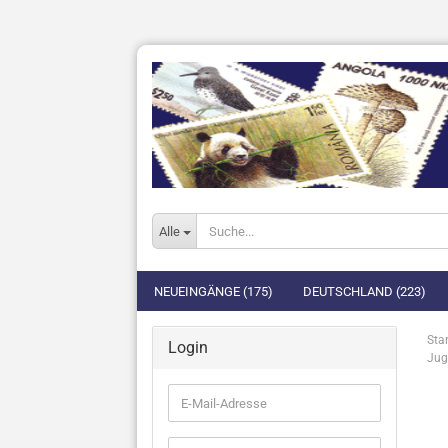
Alle
NEUEINGÄNGE (175)
DEUTSCHLAND (223)
Star
Login
Jug
E-
Mail-
Adresse