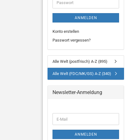
Passwort
ANMELDEN
Konto erstellen
Passwort vergessen?
Alle Welt (postfrisch) A-Z (895)
Alle Welt (FDC/MK/GS) A-Z (340)
Newsletter-Anmeldung
WEITER
E-
ZUR
Mail
NEWSLETTER-
ANMELDUNG
ANMELDEN