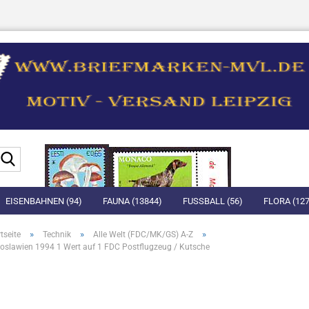
Suche...
EISENBAHNEN (94)
FAUNA (13844)
FUSSBALL (56)
FLORA (127
»
»
»
tseite
Technik
Alle Welt (FDC/MK/GS) A-Z
oslawien 1994 1 Wert auf 1 FDC Postflugzeug / Kutsche